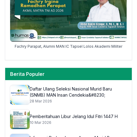
Sisw
Fachry Parapat, Alumni MAN IC Tapsel Lolos Akademi Militer
Berita Populer
Daftar Ulang Seleksi Nasional Murid Baru
(SNMB) MAN Insan Cendekia&#8230;
28 Mar 2026
Pemberitahuan Libur Jelang Idul Fitri 1447 H
10 Mar 2026