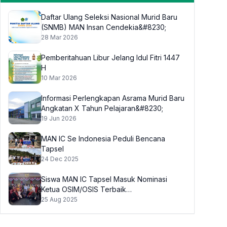
Daftar Ulang Seleksi Nasional Murid Baru
(SNMB) MAN Insan Cendekia&#8230;
28 Mar 2026
Pemberitahuan Libur Jelang Idul Fitri 1447
H
10 Mar 2026
Informasi Perlengkapan Asrama Murid Baru
Angkatan X Tahun Pelajaran&#8230;
19 Jun 2026
MAN IC Se Indonesia Peduli Bencana
Tapsel
24 Dec 2025
Siswa MAN IC Tapsel Masuk Nominasi
Ketua OSIM/OSIS Terbaik
Indonesia&#8230;
25 Aug 2025