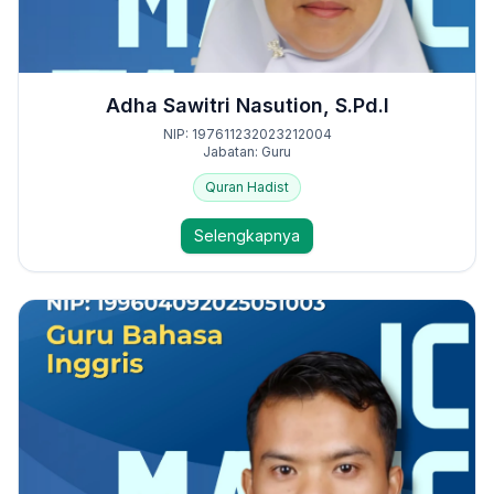
Adha Sawitri Nasution, S.Pd.I
NIP: 197611232023212004
Jabatan: Guru
Quran Hadist
Selengkapnya