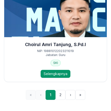
Choirul Amri Tanjung, S.Pd.I
NIP: 198810122023211019
Jabatan: Guru
SKI
Selengkapnya
«
‹
1
2
›
»