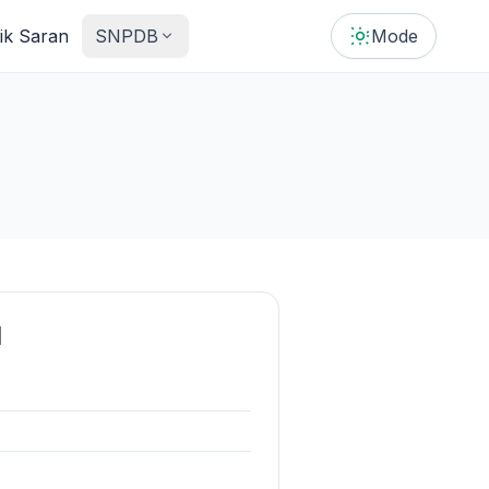
tik Saran
SNPDB
Mode
d