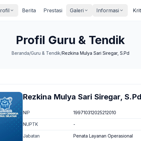
rofil
Berita
Prestasi
Galeri
Informasi
Kri
Profil Guru & Tendik
Beranda
/
Guru & Tendik
/
Rezkina Mulya Sari Siregar, S.Pd
Rezkina Mulya Sari Siregar, S.P
NIP
199710312025212010
NUPTK
-
Jabatan
Penata Layanan Operasional