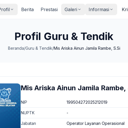
rofil
Berita
Prestasi
Galeri
Informasi
Kri
Profil Guru & Tendik
Beranda
/
Guru & Tendik
/
Mis Ariska Ainun Jamila Rambe, S.Si
Mis Ariska Ainun Jamila Rambe, 
NIP
199504272025212019
NUPTK
-
Jabatan
Operator Layanan Operasional