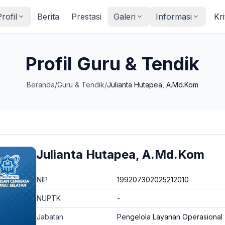
rofil
Berita
Prestasi
Galeri
Informasi
Kri
Profil Guru & Tendik
Beranda
/
Guru & Tendik
/
Julianta Hutapea, A.Md.Kom
Julianta Hutapea, A.Md.Kom
NIP
199207302025212010
NUPTK
-
Jabatan
Pengelola Layanan Operasional