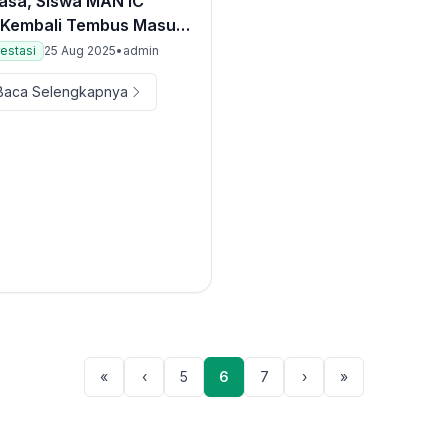
iasa, Siswa MAN IC
 Kembali Tembus Masuk
RI
estasi
25 Aug 2025
•
admin
Baca Selengkapnya
«
‹
5
6
7
›
»